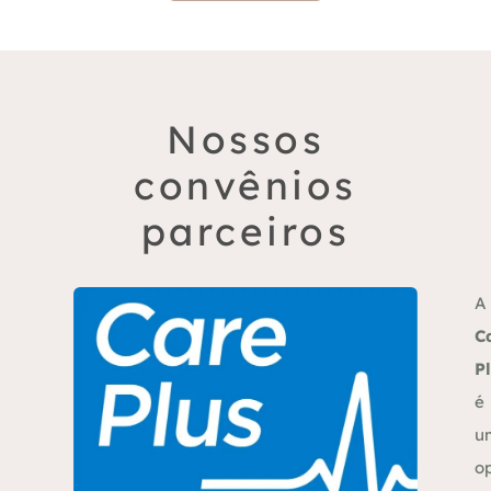
Nossos
convênios
parceiros
A
C
P
é
u
o