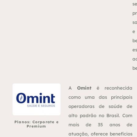
s
p
s
e
b
e
a
be
A
Omint
é reconhecida
como uma das principais
operadoras de saúde de
alto padrão no Brasil. Com
Planos: Corporate e
mais de 35 anos de
Premium
atuação, oferece benefícios