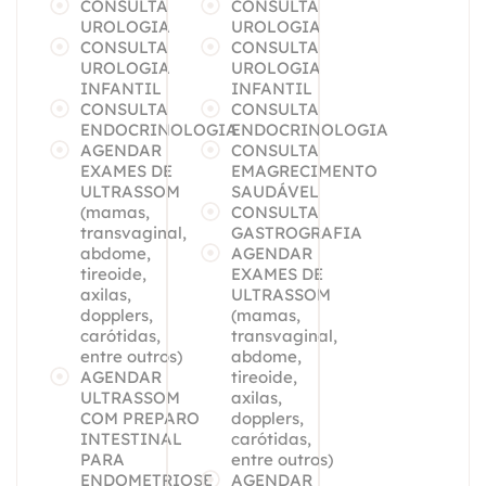
CONSULTA
CONSULTA
UROLOGIA
UROLOGIA
CONSULTA
CONSULTA
UROLOGIA
UROLOGIA
INFANTIL
INFANTIL
CONSULTA
CONSULTA
ENDOCRINOLOGIA
ENDOCRINOLOGIA
AGENDAR
CONSULTA
EXAMES DE
EMAGRECIMENTO
ULTRASSOM
SAUDÁVEL
(mamas,
CONSULTA
transvaginal,
GASTROGRAFIA
abdome,
AGENDAR
tireoide,
EXAMES DE
axilas,
ULTRASSOM
dopplers,
(mamas,
carótidas,
transvaginal,
entre outros)
abdome,
AGENDAR
tireoide,
ULTRASSOM
axilas,
COM PREPARO
dopplers,
INTESTINAL
carótidas,
PARA
entre outros)
ENDOMETRIOSE
AGENDAR